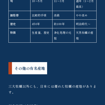
旬
10〜5月
11〜3月
通年（1〜2月
最高）
価格帯
比較的手頃
高級
やや高め
歴史
450年
約100年
明治時代〜
特徴
生産量、歴史
浄化処理の元
天然牡蠣の産
祖
地
その他の有名産地
三大牡蠣以外にも、日本には優れた牡蠣の産地がありま
す。