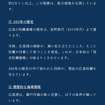
約2万トン以上。この規模は、他の産地を圧倒していま
す。
② 450年の歴史
広島の牡蠣養殖の歴史は、室町時代（1570年代）まで遡
ります。
当時、広島湾の漁師が、海に杭を立てたところ、そこに
牡蠣が付着して育つことを発見。これが、日本初の「筏
式牡蠣養殖」の始まりとされています。
450年の歴史の中で培われた技術が、現在の広島牡蠣を
支えています。
③ 理想的な海域環境
広島湾は、瀬戸内海の奥に位置し、以下の条件が揃って
います。