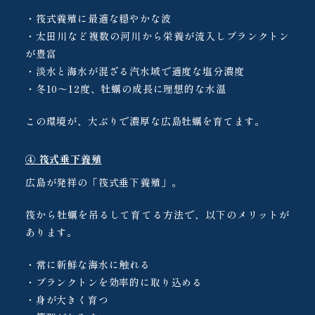
・筏式養殖に最適な穏やかな波
・太田川など複数の河川から栄養が流入しプランクトン
が豊富
・淡水と海水が混ざる汽水域で適度な塩分濃度
・冬10〜12度、牡蠣の成長に理想的な水温
この環境が、大ぶりで濃厚な広島牡蠣を育てます。
④ 筏式垂下養殖
広島が発祥の「筏式垂下養殖」。
筏から牡蠣を吊るして育てる方法で、以下のメリットが
あります。
・常に新鮮な海水に触れる
・プランクトンを効率的に取り込める
・身が大きく育つ