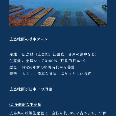
広島牡蠣の基本データ
産地：
広島県（広島湾、江田島、音戸の瀬戸など）
生産量：
全国シェア約60%（圧倒的日本一）
歴史：
約450年前の室町時代から養殖
特徴：
大ぶり、濃厚な旨味、ぷりっとした食感
広島牡蠣が日本一の理由
① 圧倒的な生産量
広島県の牡蠣生産量は、全国の約60%を占めます。年間