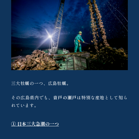
三大牡蠣の一つ、広島牡蠣。
その広島県内でも、
音戸の瀬戸
は特別な産地として知ら
れています。
① 日本三大急潮の一つ