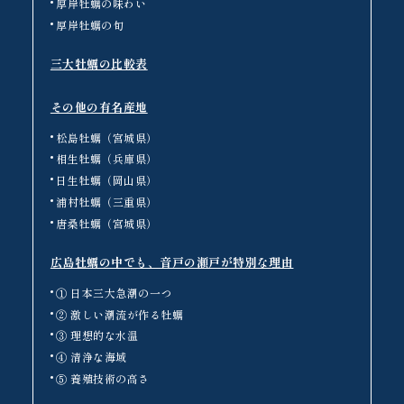
厚岸牡蠣の味わい
厚岸牡蠣の旬
三大牡蠣の比較表
その他の有名産地
松島牡蠣（宮城県）
相生牡蠣（兵庫県）
日生牡蠣（岡山県）
浦村牡蠣（三重県）
唐桑牡蠣（宮城県）
広島牡蠣の中でも、音戸の瀬戸が特別な理由
① 日本三大急潮の一つ
② 激しい潮流が作る牡蠣
③ 理想的な水温
④ 清浄な海域
⑤ 養殖技術の高さ