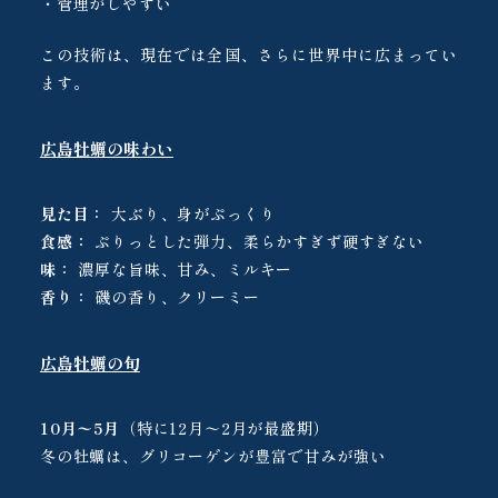
・管理がしやすい
この技術は、現在では全国、さらに世界中に広まってい
ます。
広島牡蠣の味わい
見た目：
大ぶり、身がぷっくり
食感：
ぷりっとした弾力、柔らかすぎず硬すぎない
味：
濃厚な旨味、甘み、ミルキー
香り：
磯の香り、クリーミー
広島牡蠣の旬
10月〜5月
（特に12月〜2月が最盛期）
冬の牡蠣は、グリコーゲンが豊富で甘みが強い