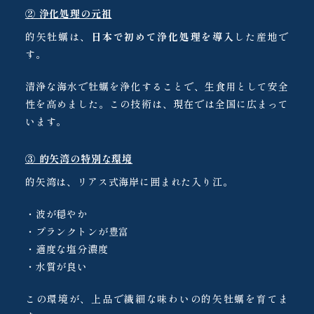
② 浄化処理の元祖
的矢牡蠣は、
日本で初めて浄化処理を導入
した産地で
す。
清浄な海水で牡蠣を浄化することで、生食用として安全
性を高めました。この技術は、現在では全国に広まって
います。
③ 的矢湾の特別な環境
的矢湾は、リアス式海岸に囲まれた入り江。
・波が穏やか
・プランクトンが豊富
・適度な塩分濃度
・水質が良い
この環境が、上品で繊細な味わいの的矢牡蠣を育てま