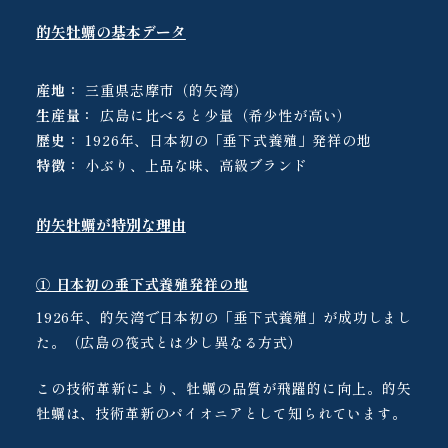
的矢牡蠣の基本データ
産地：
三重県志摩市（的矢湾）
生産量：
広島に比べると少量（希少性が高い）
歴史：
1926年、日本初の「垂下式養殖」発祥の地
特徴：
小ぶり、上品な味、高級ブランド
的矢牡蠣が特別な理由
① 日本初の垂下式養殖発祥の地
1926年、的矢湾で日本初の「垂下式養殖」が成功しまし
た。（広島の筏式とは少し異なる方式）
この技術革新により、牡蠣の品質が飛躍的に向上。的矢
牡蠣は、技術革新のパイオニアとして知られています。