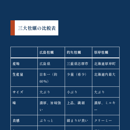
三大牡蠣の比較表
広島牡蠣
的矢牡蠣
厚岸牡蠣
産地
広島県
三重県志摩市
北海道厚岸町
生産量
日本一（約
少量（希少）
北海道内最大
60%）
サイズ
大ぶり
小ぶり
大ぶり
味
濃厚、旨味強
上品、繊細
濃厚、ミルキ
い
ー
食感
ぷりっと
締まりが良い
クリーミー