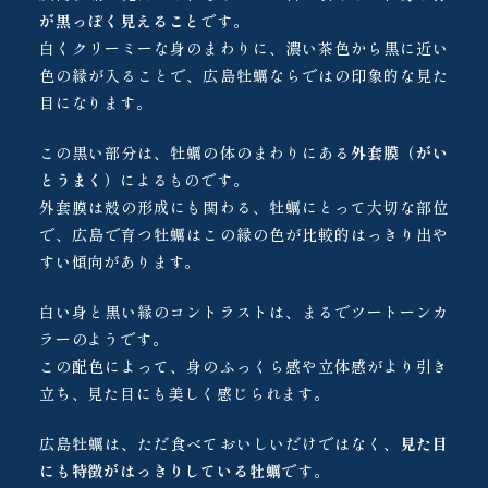
が黒っぽく見えること
です。
白くクリーミーな身のまわりに、濃い茶色から黒に近い
色の縁が入ることで、広島牡蠣ならではの印象的な見た
目になります。
この黒い部分は、牡蠣の体のまわりにある
外套膜（がい
とうまく）
によるものです。
外套膜は殻の形成にも関わる、牡蠣にとって大切な部位
で、広島で育つ牡蠣はこの縁の色が比較的はっきり出や
すい傾向があります。
白い身と黒い縁のコントラストは、まるでツートーンカ
ラーのようです。
この配色によって、身のふっくら感や立体感がより引き
立ち、見た目にも美しく感じられます。
広島牡蠣は、ただ食べておいしいだけではなく、
見た目
にも特徴がはっきりしている牡蠣
です。