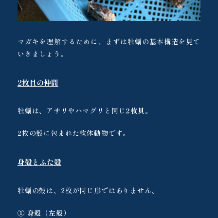
マガキを理解するために、まずは牡蠣の基本構造を見て
いきましょう。
2枚貝の仲間
牡蠣は、アサリやハマグリと同じ
2枚貝
。
2枚の殻に包まれた軟体動物です。
身殻とふた殻
牡蠣の殻は、2枚が同じ形ではありません。
① 身殻（左殻）