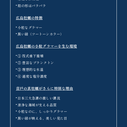
殻の形はバラバラ
広島牡蠣の特徴
小粒なグラマー
黒い縁（ツートーンカラー）
広島牡蠣の小粒グラマーを生む環境
① 筏式垂下養殖
② 豊富なプランクトン
③ 理想的な水温
④ 適度な塩分濃度
音戸の真牡蠣がさらに特別な理由
日本三大急潮の激しい潮流
清浄な海域が支える品質
小粒なのに、しっかりグラマー
黒い縁が映える、美しい見た目