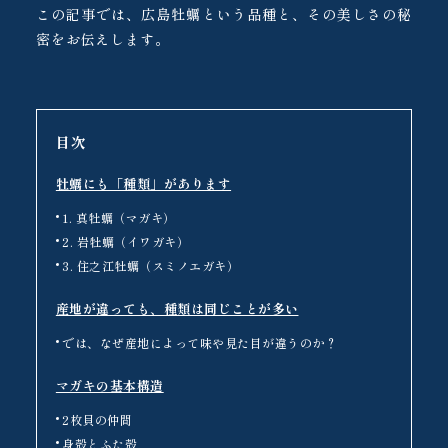
この記事では、広島牡蠣という品種と、その美しさの秘
密をお伝えします。
目次
牡蠣にも「種類」があります
1. 真牡蠣（マガキ）
2. 岩牡蠣（イワガキ）
3. 住之江牡蠣（スミノエガキ）
産地が違っても、種類は同じことが多い
では、なぜ産地によって味や見た目が違うのか？
マガキの基本構造
2枚貝の仲間
身殻とふた殻