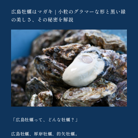
広島牡蠣はマガキ｜小粒のグラマーな形と黒い縁
の美しさ、その秘密を解説
「広島牡蠣って、どんな牡蠣？」
広島牡蠣、厚岸牡蠣、的矢牡蠣。