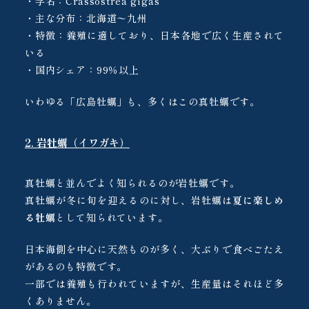
・学名：Crassostrea gigas
・主な分布：北海道〜九州
・特徴：養殖に適しており、日本各地で広く生産されて
いる
・国内シェア：99％以上
いわゆる「広島牡蠣」も、多くはこの真牡蠣です。
2. 岩牡蠣（イワガキ）
真牡蠣と並んでよく知られるのが岩牡蠣です。
真牡蠣が冬に旬を迎えるのに対し、岩牡蠣は
夏に楽しめ
る牡蠣
として知られています。
日本海側を中心に天然ものが多く、大ぶりで食べごたえ
があるのも特徴です。
一部では養殖も行われていますが、生産量はそれほど多
くありません。