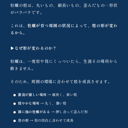
牡蠣の殻は、丸いもの、細長いもの、歪んだもの…形状
がバラバラです。
これは、
牡蠣が育つ周囲の状況によって、殻の形が変わ
るから
。
▶︎
なぜ形が変わるのか？
牡蠣は、一度岩や筏にくっついたら、生涯その場所から
動きません。
そのため、周囲の環境に合わせて殻を成長させます。
潮流が激しい場所
→ 細長く、厚い殻
穏やかな場所
→ 丸く、薄い殻
隣に他の牡蠣がある
→ 押し合って歪んだ形
岩の形
→ 岩の凹凸に合わせて成長