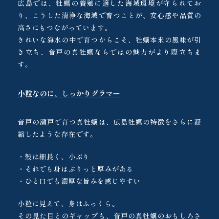
広島では、牡蠣の養殖に適した海域環境が守られてお
り、こうした清浄な海域で育つことが、安心感や品質の
高さにもつながっています。
きれいな海水の中で育つからこそ、牡蠣本来の風味が引
き立ち、音戸の真牡蠣ならではの魅力がより際立ちま
す。
小粒なのに、しっかりグラマー
音戸の瀬戸で育つ真牡蠣は、広島牡蠣の特徴をさらに凝
縮したような存在です。
・殻は細長く、小ぶり
・それでも身はぷりっと厚みがある
・ひと口でも濃厚な旨みを感じやすい
小粒に見えて、身はふっくら。
その見た目とのギャップも、音戸の真牡蠣のおもしろさ