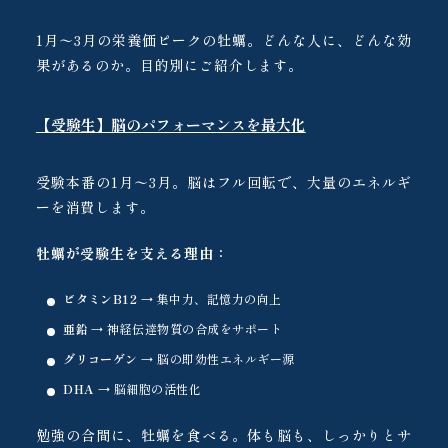
1月〜3月の栄養価ピークの牡蠣。どんな人に、どんな効
果があるのか。目的別にご紹介します。
【受験生】脳のパフォーマンスを最大化
受験本番の1月〜3月。脳はフル回転で、大量のエネルギ
ーを消費します。
牡蠣が受験生を支える理由：
ビタミンB12
→ 集中力、記憶力の向上
亜鉛
→ 神経伝達物質の合成をサポート
グリコーゲン
→ 脳の即効性エネルギー源
DHA
→ 脳細胞の活性化
勉強の合間に、牡蠣を食べる。体も脳も、しっかりとサ