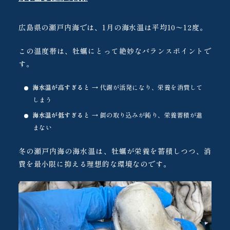
広島県の瀬戸内海では、1月の海水温は平均10〜12度。
この温度帯は、牡蠣にとって絶妙なバランスポイントで
す。
海水温が高すぎると
→ 代謝が活発になり、栄養を消費して
しまう
海水温が低すぎると
→ 餌の取り込みが鈍り、栄養蓄積が進
まない
冬の瀬戸内海の海水温は、牡蠣が栄養を蓄積しつつ、消
費を最小限に抑える理想的な環境なのです。