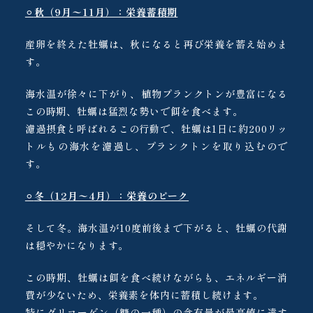
⚪︎
秋（9月〜11月）：栄養蓄積期
産卵を終えた牡蠣は、秋になると再び栄養を蓄え始めま
す。
海水温が徐々に下がり、植物プランクトンが豊富になる
この時期、牡蠣は猛烈な勢いで餌を食べます。
濾過摂食と呼ばれるこの行動で、牡蠣は1日に約200リッ
トルもの海水を濾過し、プランクトンを取り込むので
す。
⚪︎
冬（12月〜4月）：栄養のピーク
そして冬。海水温が10度前後まで下がると、牡蠣の代謝
は穏やかになります。
この時期、牡蠣は餌を食べ続けながらも、エネルギー消
費が少ないため、栄養素を体内に蓄積し続けます。
特にグリコーゲン（糖の一種）の含有量が最高値に達す