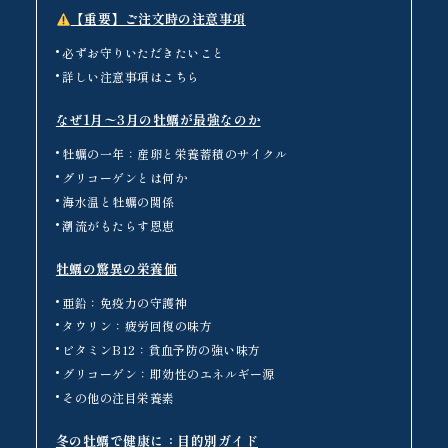
【重要】ご注文時の注意事項
必ずお守りいただきたいこと
詳しい注意事項はこちら
なぜ1月〜3月の牡蠣が最強なのか
牡蠣の一年：産卵と栄養蓄積のサイクル
グリコーゲンとは何か
海水温と牡蠣の関係
潮流がもたらす恩恵
牡蠣の驚異の栄養価
亜鉛：免疫力の守護神
タウリン：疲労回復の味方
ビタミンB12：貧血予防の強い味方
グリコーゲン：即効性のエネルギー源
その他の注目栄養素
冬の牡蠣で健康に：目的別ガイド