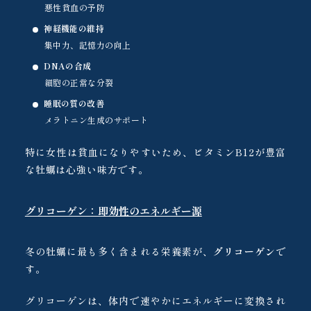
悪性貧血の予防
神経機能の維持
集中力、記憶力の向上
DNAの合成
細胞の正常な分裂
睡眠の質の改善
メラトニン生成のサポート
特に女性は貧血になりやすいため、ビタミンB12が豊富
な牡蠣は心強い味方です。
グリコーゲン：即効性のエネルギー源
冬の牡蠣に最も多く含まれる栄養素が、
グリコーゲン
で
す。
グリコーゲンは、体内で速やかにエネルギーに変換され