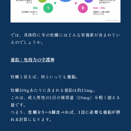
では、具体的に冬の牡蠣にはどんな栄養素が含まれてい
るのでしょうか。
亜鉛：免疫力の守護神
牡蠣と言えば、何といっても
亜鉛
。
牡蠣100gあたりに含まれる亜鉛は約13mg。
これは、成人男性の1日の推奨量（10mg）を軽く超える
量です。
つまり、
牡蠣を5〜6個食べれば、1日に必要な亜鉛が摂
れる
計算になります。