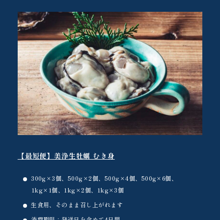
【最短便】美浄生牡蠣 むき身
300g×3個、500g×2個、500g×4個、500g×6個、
1kg×1個、1kg×2個、1kg×3個
生食用、そのまま召し上がれます
消費期限：発送日を含めて4日間