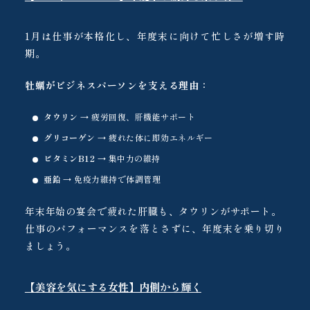
1月は仕事が本格化し、年度末に向けて忙しさが増す時
期。
牡蠣がビジネスパーソンを支える理由：
タウリン
→ 疲労回復、肝機能サポート
グリコーゲン
→ 疲れた体に即効エネルギー
ビタミンB12
→ 集中力の維持
亜鉛
→ 免疫力維持で体調管理
年末年始の宴会で疲れた肝臓も、タウリンがサポート。
仕事のパフォーマンスを落とさずに、年度末を乗り切り
ましょう。
【美容を気にする女性】内側から輝く