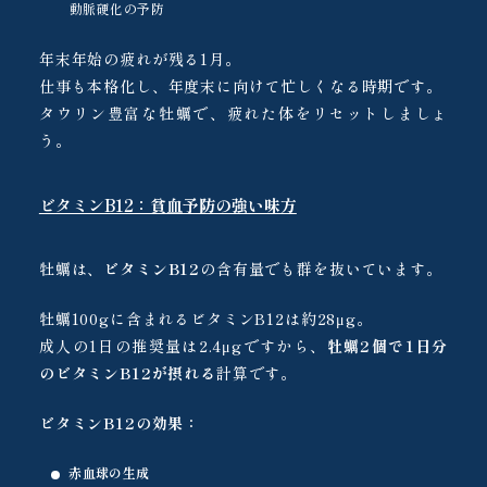
動脈硬化の予防
年末年始の疲れが残る1月。
仕事も本格化し、年度末に向けて忙しくなる時期です。
タウリン豊富な牡蠣で、疲れた体をリセットしましょ
う。
ビタミンB12：貧血予防の強い味方
牡蠣は、
ビタミンB12
の含有量でも群を抜いています。
牡蠣100gに含まれるビタミンB12は約28μg。
成人の1日の推奨量は2.4μgですから、
牡蠣2個で1日分
のビタミンB12が摂れる
計算です。
ビタミンB12の効果：
赤血球の生成