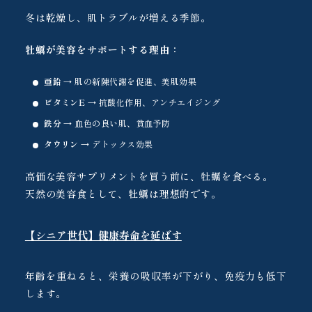
冬は乾燥し、肌トラブルが増える季節。
牡蠣が美容をサポートする理由：
亜鉛
→ 肌の新陳代謝を促進、美肌効果
ビタミンE
→ 抗酸化作用、アンチエイジング
鉄分
→ 血色の良い肌、貧血予防
タウリン
→ デトックス効果
高価な美容サプリメントを買う前に、牡蠣を食べる。
天然の美容食として、牡蠣は理想的です。
【シニア世代】健康寿命を延ばす
年齢を重ねると、栄養の吸収率が下がり、免疫力も低下
します。