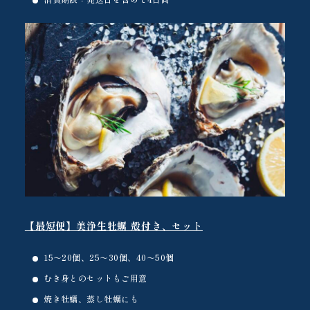
【最短便】美浄生牡蠣 殻付き、セット
15〜20個、25〜30個、40〜50個
むき身とのセットもご用意
焼き牡蠣、蒸し牡蠣にも