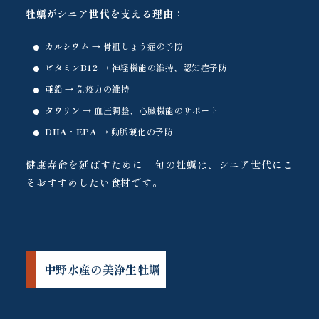
牡蠣がシニア世代を支える理由：
カルシウム
→ 骨粗しょう症の予防
ビタミンB12
→ 神経機能の維持、認知症予防
亜鉛
→ 免疫力の維持
タウリン
→ 血圧調整、心臓機能のサポート
DHA・EPA
→ 動脈硬化の予防
健康寿命を延ばすために。旬の牡蠣は、シニア世代にこ
そおすすめしたい食材です。
中野水産の美浄生牡蠣