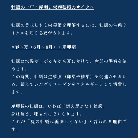
牡蠣の一年：産卵と栄養蓄積のサイクル
牡蠣の美味しさと栄養価を理解するには、牡蠣の生態サ
イクルを知る必要があります。
⚪︎
春〜夏（6月〜8月）：産卵期
牡蠣は水温が上がる春から夏にかけて、産卵の準備を始
めます。
この時期、牡蠣は生殖腺（卵巣や精巣）を発達させるた
め、蓄えていたグリコーゲンをエネルギーとして消費し
ます。
産卵後の牡蠣は、いわば「燃え尽きた」状態。
身は痩せ、味も水っぽくなります。
これが「夏の牡蠣は美味しくない」と言われる理由で
す。